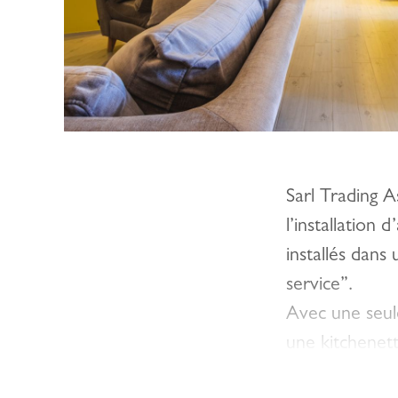
Sarl Trading A
l’installation
installés dan
service”.
Avec une seule
une kitchenett
centrale comp