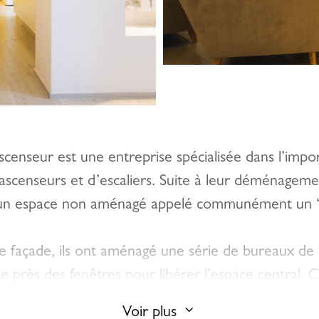
scenseur est une entreprise spécialisée dans l’impo
 d’ascenseurs et d’escaliers. Suite à leur déménagemen
s un espace non aménagé appelé communément un 
 façade, ils ont aménagé une série de bureaux de t
e près des fenêtres pour libérer l’espace central. 
rend une structure qui permet une transition douc
3
Voir plus