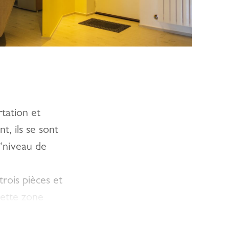
rtation et
t, ils se sont
“niveau de
rois pièces et
Cette zone
e entre les